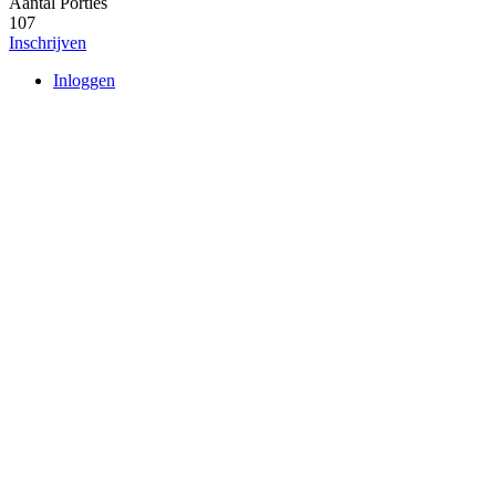
Aantal Porties
107
Inschrijven
Inloggen
User
account
menu