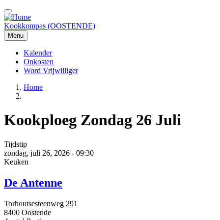
Overslaan
en
naar
Kookkompas (OOSTENDE)
de
Menu
inhoud
gaan
Kalender
Onkosten
Main
Word Vrijwilliger
navigation
Home
Kruimelpad
Kookploeg Zondag 26 Juli
Tijdstip
zondag, juli 26, 2026 - 09:30
Keuken
De Antenne
Torhoutsesteenweg 291
8400 Oostende